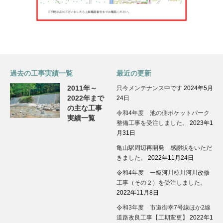
過去の工事実績一覧
最近の更新
2011年～
只今メンテナンス中です
2024年5月
2022年まで
24日
の主な工事
令和4年度 池の側ポケットパーク
実績一覧
整備工事を受注しました。
2023年1
月31日
亀山駅周辺再開発 感謝状をいただ
きました。
2022年11月24日
令和4年度 一級河川椋川河川改修
工事（その２）を受注しました。
2022年11月8日
令和3年度 市道御幸7号線ほか2線
道路改良工事【工期変更】
2022年1